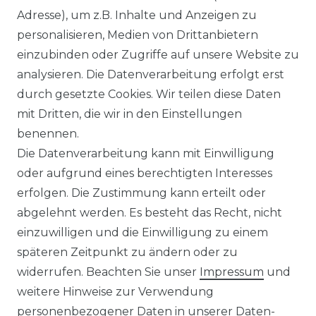
Adresse), um z.B. Inhalte und Anzeigen zu
personalisieren, Medien von Drittanbietern
einzubinden oder Zugriffe auf unsere Website zu
analysieren. Die Datenverarbeitung erfolgt erst
☛ TOP Marken – TOP Qualität
durch gesetzte Cookies. Wir teilen diese Daten
mit Dritten, die wir in den Einstellungen
☞ Fachhändler mit Beratung
benennen.
Die Datenverarbeitung kann mit Einwilligung
☛ Über 30.000 Top Bewertungen
oder aufgrund eines berechtigten Interesses
erfolgen. Die Zustimmung kann erteilt oder
☞ Mehr als 200.000 Produkte am Lager
abgelehnt werden. Es besteht das Recht, nicht
einzuwilligen und die Einwilligung zu einem
späteren Zeitpunkt zu ändern oder zu
widerrufen. Beachten Sie unser
Impressum
und
weitere Hinweise zur Verwendung
Impressum
Daten­schutz­erklärung
personenbezogener Daten in unserer
Daten­