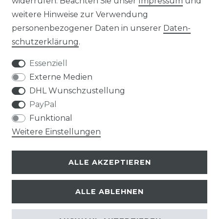
widerrufen. Beachten Sie unser
Impressum
und
weitere Hinweise zur Verwendung
Impressum
Daten­schutz­erklärung
personenbezogener Daten in unserer
Daten­
schutz­erklärung
.
Essenziell
Externe Medien
AGB
Widerrufs­recht
DHL Wunschzustellung
PayPal
Funktional
Weitere Einstellungen
Kontakt
VERTRAG WIDERRUFEN
ALLE AKZEPTIEREN
ALLE ABLEHNEN