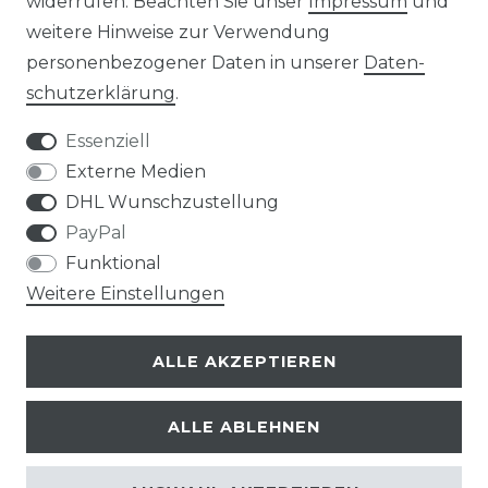
widerrufen. Beachten Sie unser
Impressum
und
weitere Hinweise zur Verwendung
Impressum
Daten­schutz­erklärung
personenbezogener Daten in unserer
Daten­
schutz­erklärung
.
Essenziell
Externe Medien
AGB
Widerrufs­recht
DHL Wunschzustellung
PayPal
Funktional
Weitere Einstellungen
Kontakt
VERTRAG WIDERRUFEN
ALLE AKZEPTIEREN
ALLE ABLEHNEN