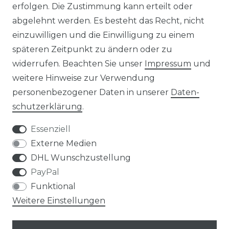
erfolgen. Die Zustimmung kann erteilt oder
☞ Mehr als 200.000 Produkte am Lager
abgelehnt werden. Es besteht das Recht, nicht
einzuwilligen und die Einwilligung zu einem
späteren Zeitpunkt zu ändern oder zu
widerrufen. Beachten Sie unser
Impressum
und
weitere Hinweise zur Verwendung
Impressum
Daten­schutz­erklärung
personenbezogener Daten in unserer
Daten­
schutz­erklärung
.
Essenziell
Externe Medien
AGB
Widerrufs­recht
DHL Wunschzustellung
PayPal
Funktional
Weitere Einstellungen
Kontakt
VERTRAG WIDERRUFEN