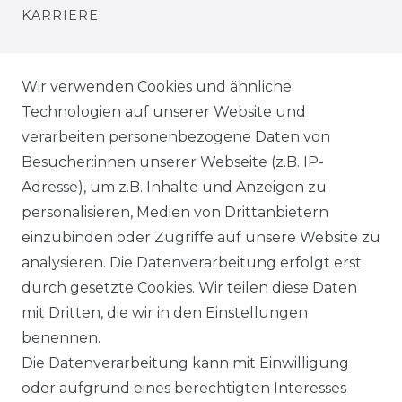
KARRIERE
PRESSE
Wir verwenden Cookies und ähnliche
BLOG
Technologien auf unserer Website und
verarbeiten personenbezogene Daten von
VORTEILE
Besucher:innen unserer Webseite (z.B. IP-
Adresse), um z.B. Inhalte und Anzeigen zu
personalisieren, Medien von Drittanbietern
einzubinden oder Zugriffe auf unsere Website zu
analysieren. Die Datenverarbeitung erfolgt erst
☛ TOP Marken – TOP Qualität
durch gesetzte Cookies. Wir teilen diese Daten
mit Dritten, die wir in den Einstellungen
☞ Fachhändler mit Beratung
benennen.
Die Datenverarbeitung kann mit Einwilligung
☛ Über 30.000 Top Bewertungen
oder aufgrund eines berechtigten Interesses