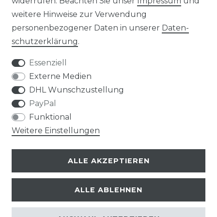
widerrufen. Beachten Sie unser
Impressum
und
weitere Hinweise zur Verwendung
Impressum
Daten­schutz­erklärung
personenbezogener Daten in unserer
Daten­
schutz­erklärung
.
Essenziell
Externe Medien
AGB
Widerrufs­recht
DHL Wunschzustellung
PayPal
Funktional
Weitere Einstellungen
Kontakt
VERTRAG WIDERRUFEN
ALLE AKZEPTIEREN
ALLE ABLEHNEN