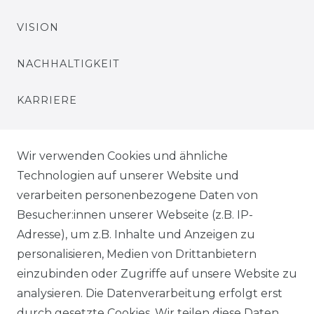
VISION
NACHHALTIGKEIT
KARRIERE
PRESSE
Wir verwenden Cookies und ähnliche
BLOG
Technologien auf unserer Website und
verarbeiten personenbezogene Daten von
VORTEILE
Besucher:innen unserer Webseite (z.B. IP-
Adresse), um z.B. Inhalte und Anzeigen zu
personalisieren, Medien von Drittanbietern
einzubinden oder Zugriffe auf unsere Website zu
analysieren. Die Datenverarbeitung erfolgt erst
☛ TOP Marken – TOP Qualität
durch gesetzte Cookies. Wir teilen diese Daten