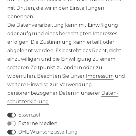
mit Dritten, die wir in den Einstellungen
☞ Fachhändler mit Beratung
benennen.
Die Datenverarbeitung kann mit Einwilligung
☛ Über 30.000 Top Bewertungen
oder aufgrund eines berechtigten Interesses
erfolgen. Die Zustimmung kann erteilt oder
☞ Mehr als 200.000 Produkte am Lager
abgelehnt werden. Es besteht das Recht, nicht
einzuwilligen und die Einwilligung zu einem
späteren Zeitpunkt zu ändern oder zu
widerrufen. Beachten Sie unser
Impressum
und
weitere Hinweise zur Verwendung
Impressum
Daten­schutz­erklärung
personenbezogener Daten in unserer
Daten­
schutz­erklärung
.
Essenziell
Externe Medien
AGB
Widerrufs­recht
DHL Wunschzustellung