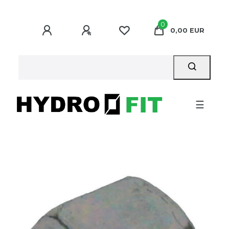
0
0,00 EUR
☰