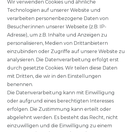
Wir verwenden Cookies und ähnliche
BLOG
Technologien auf unserer Website und
verarbeiten personenbezogene Daten von
VORTEILE
Besucher:innen unserer Webseite (z.B. IP-
Adresse), um z.B. Inhalte und Anzeigen zu
personalisieren, Medien von Drittanbietern
einzubinden oder Zugriffe auf unsere Website zu
analysieren. Die Datenverarbeitung erfolgt erst
☛ TOP Marken – TOP Qualität
durch gesetzte Cookies. Wir teilen diese Daten
mit Dritten, die wir in den Einstellungen
☞ Fachhändler mit Beratung
benennen.
Die Datenverarbeitung kann mit Einwilligung
☛ Über 30.000 Top Bewertungen
oder aufgrund eines berechtigten Interesses
erfolgen. Die Zustimmung kann erteilt oder
☞ Mehr als 200.000 Produkte am Lager
abgelehnt werden. Es besteht das Recht, nicht
einzuwilligen und die Einwilligung zu einem