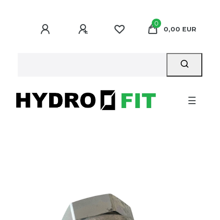
0
0,00 EUR
☰