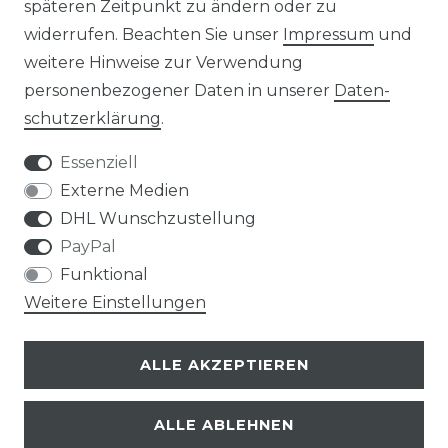
späteren Zeitpunkt zu ändern oder zu
widerrufen. Beachten Sie unser
Impressum
und
weitere Hinweise zur Verwendung
Impressum
Daten­schutz­erklärung
personenbezogener Daten in unserer
Daten­
schutz­erklärung
.
Essenziell
Externe Medien
AGB
Widerrufs­recht
DHL Wunschzustellung
PayPal
Funktional
Weitere Einstellungen
Kontakt
VERTRAG WIDERRUFEN
ALLE AKZEPTIEREN
ALLE ABLEHNEN