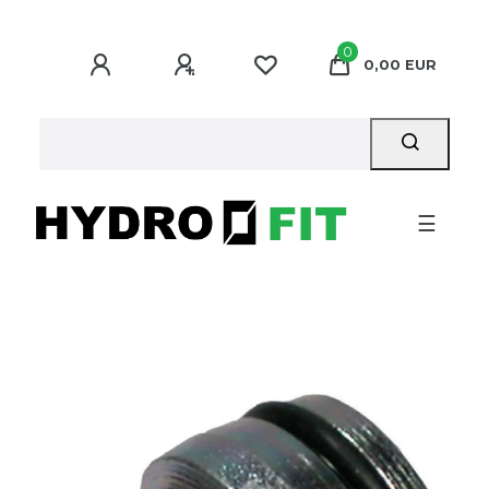
0
0,00 EUR
☰