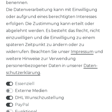
benennen.
Die Datenverarbeitung kann mit Einwilligung
☛ Über 30.000 Top Bewertungen
oder aufgrund eines berechtigten Interesses
erfolgen. Die Zustimmung kann erteilt oder
☞ Mehr als 200.000 Produkte am Lager
abgelehnt werden. Es besteht das Recht, nicht
einzuwilligen und die Einwilligung zu einem
späteren Zeitpunkt zu ändern oder zu
widerrufen. Beachten Sie unser
Impressum
und
weitere Hinweise zur Verwendung
Impressum
Daten­schutz­erklärung
personenbezogener Daten in unserer
Daten­
schutz­erklärung
.
Essenziell
Externe Medien
AGB
Widerrufs­recht
DHL Wunschzustellung
PayPal
Funktional