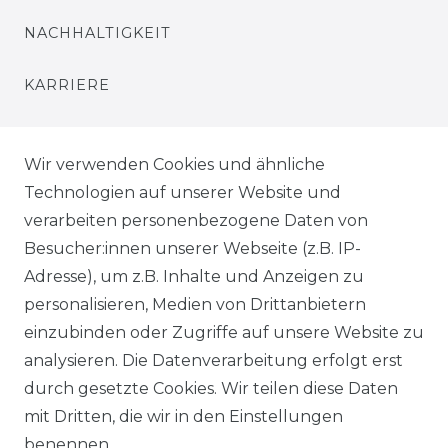
NACHHALTIGKEIT
KARRIERE
PRESSE
Wir verwenden Cookies und ähnliche
BLOG
Technologien auf unserer Website und
verarbeiten personenbezogene Daten von
VORTEILE
Besucher:innen unserer Webseite (z.B. IP-
Adresse), um z.B. Inhalte und Anzeigen zu
personalisieren, Medien von Drittanbietern
einzubinden oder Zugriffe auf unsere Website zu
analysieren. Die Datenverarbeitung erfolgt erst
☛ TOP Marken – TOP Qualität
durch gesetzte Cookies. Wir teilen diese Daten
mit Dritten, die wir in den Einstellungen
☞ Fachhändler mit Beratung
benennen.