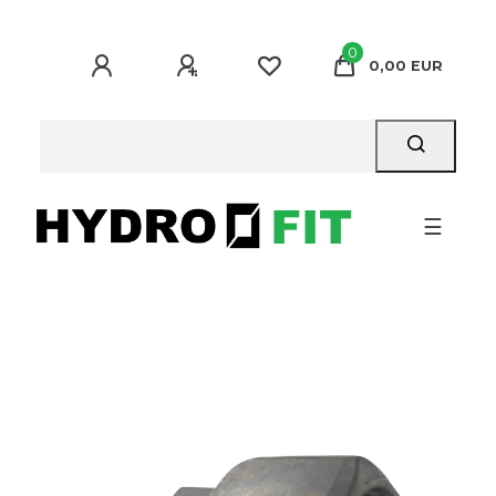
0
0,00 EUR
☰