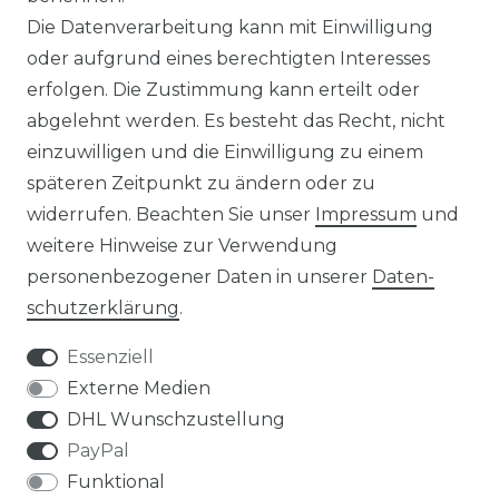
Die Datenverarbeitung kann mit Einwilligung
☛ Über 30.000 Top Bewertungen
oder aufgrund eines berechtigten Interesses
erfolgen. Die Zustimmung kann erteilt oder
☞ Mehr als 200.000 Produkte am Lager
abgelehnt werden. Es besteht das Recht, nicht
einzuwilligen und die Einwilligung zu einem
späteren Zeitpunkt zu ändern oder zu
widerrufen. Beachten Sie unser
Impressum
und
weitere Hinweise zur Verwendung
Impressum
Daten­schutz­erklärung
personenbezogener Daten in unserer
Daten­
schutz­erklärung
.
Essenziell
Externe Medien
AGB
Widerrufs­recht
DHL Wunschzustellung
PayPal
Funktional