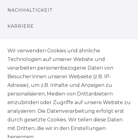
NACHHALTIGKEIT
KARRIERE
PRESSE
Wir verwenden Cookies und ähnliche
BLOG
Technologien auf unserer Website und
verarbeiten personenbezogene Daten von
VORTEILE
Besucher:innen unserer Webseite (z.B. IP-
Adresse), um z.B. Inhalte und Anzeigen zu
personalisieren, Medien von Drittanbietern
einzubinden oder Zugriffe auf unsere Website zu
analysieren. Die Datenverarbeitung erfolgt erst
☛ TOP Marken – TOP Qualität
durch gesetzte Cookies. Wir teilen diese Daten
mit Dritten, die wir in den Einstellungen
☞ Fachhändler mit Beratung
benennen.