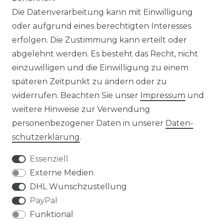
Die Datenverarbeitung kann mit Einwilligung
☛ Über 30.000 Top Bewertungen
oder aufgrund eines berechtigten Interesses
erfolgen. Die Zustimmung kann erteilt oder
☞ Mehr als 200.000 Produkte am Lager
abgelehnt werden. Es besteht das Recht, nicht
einzuwilligen und die Einwilligung zu einem
späteren Zeitpunkt zu ändern oder zu
widerrufen. Beachten Sie unser
Impressum
und
weitere Hinweise zur Verwendung
Impressum
Daten­schutz­erklärung
personenbezogener Daten in unserer
Daten­
schutz­erklärung
.
Essenziell
Externe Medien
AGB
Widerrufs­recht
DHL Wunschzustellung
PayPal
Funktional