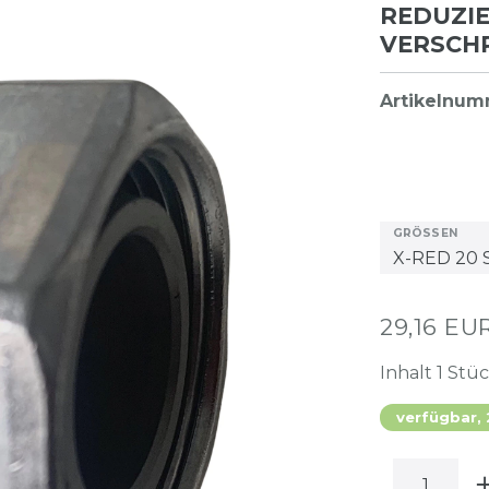
REDUZI
VERSCH
Artikelnu
GRÖSSEN
29,16 EU
Inhalt
1
Stü
verfügbar,