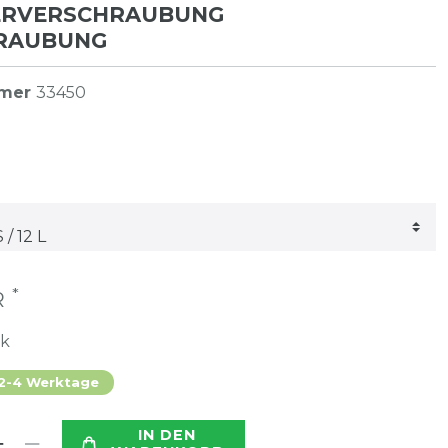
ERVERSCHRAUBUNG
RAUBUNG
mmer
33450
*
R
ck
 2-4 Werktage
IN DEN