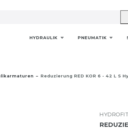
HYDRAULIK
PNEUMATIK
likarmaturen
Reduzierung RED KOR 6 - 42 L S H
HYDROFI
REDUZIE