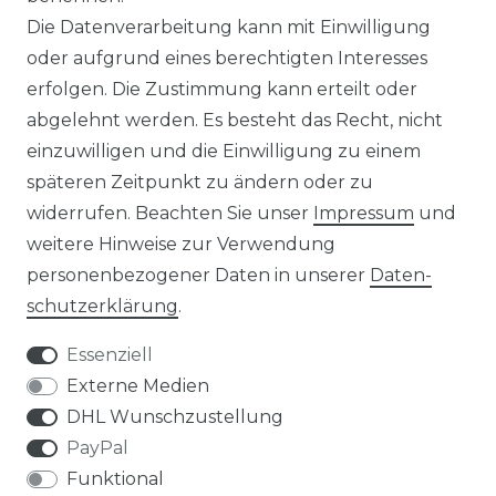
Die Datenverarbeitung kann mit Einwilligung
☛ Über 30.000 Top Bewertungen
oder aufgrund eines berechtigten Interesses
erfolgen. Die Zustimmung kann erteilt oder
☞ Mehr als 200.000 Produkte am Lager
abgelehnt werden. Es besteht das Recht, nicht
einzuwilligen und die Einwilligung zu einem
späteren Zeitpunkt zu ändern oder zu
widerrufen. Beachten Sie unser
Impressum
und
weitere Hinweise zur Verwendung
Impressum
Daten­schutz­erklärung
personenbezogener Daten in unserer
Daten­
schutz­erklärung
.
Essenziell
Externe Medien
AGB
Widerrufs­recht
DHL Wunschzustellung
PayPal
Funktional