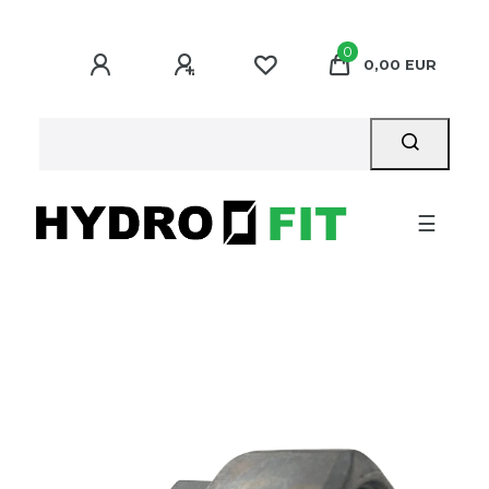
0
0,00 EUR
☰