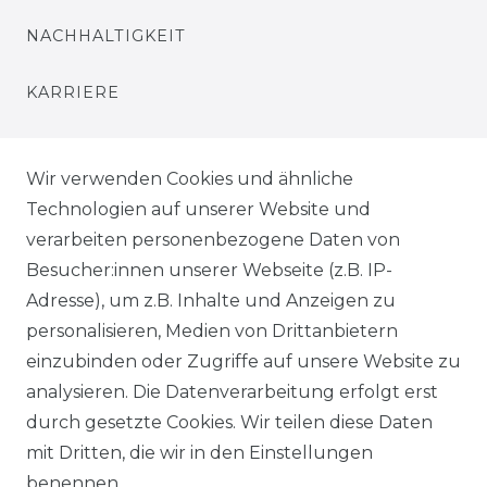
NACHHALTIGKEIT
KARRIERE
PRESSE
Wir verwenden Cookies und ähnliche
BLOG
Technologien auf unserer Website und
verarbeiten personenbezogene Daten von
VORTEILE
Besucher:innen unserer Webseite (z.B. IP-
Adresse), um z.B. Inhalte und Anzeigen zu
personalisieren, Medien von Drittanbietern
einzubinden oder Zugriffe auf unsere Website zu
analysieren. Die Datenverarbeitung erfolgt erst
☛ TOP Marken – TOP Qualität
durch gesetzte Cookies. Wir teilen diese Daten
mit Dritten, die wir in den Einstellungen
☞ Fachhändler mit Beratung
benennen.