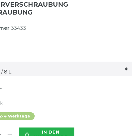
ERVERSCHRAUBUNG
RAUBUNG
mmer
33433
*
ck
 2-4 Werktage
IN DEN