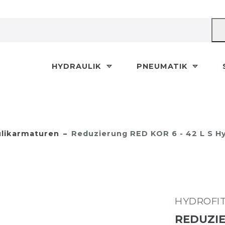
HYDRAULIK
PNEUMATIK
likarmaturen
Reduzierung RED KOR 6 - 42 L S H
HYDROFI
REDUZIE