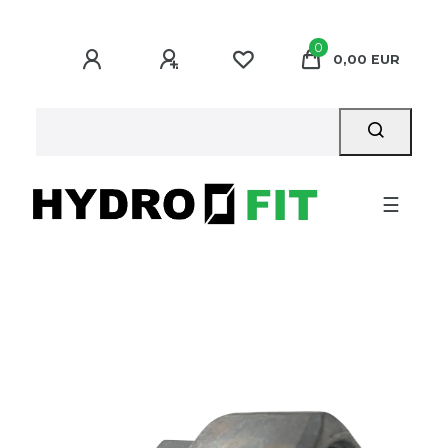
0
0,00 EUR
☰