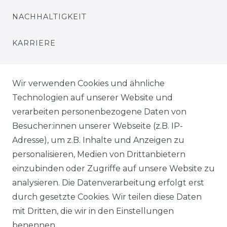
NACHHALTIGKEIT
KARRIERE
PRESSE
Wir verwenden Cookies und ähnliche
BLOG
Technologien auf unserer Website und
verarbeiten personenbezogene Daten von
VORTEILE
Besucher:innen unserer Webseite (z.B. IP-
Adresse), um z.B. Inhalte und Anzeigen zu
personalisieren, Medien von Drittanbietern
einzubinden oder Zugriffe auf unsere Website zu
analysieren. Die Datenverarbeitung erfolgt erst
☛ TOP Marken – TOP Qualität
durch gesetzte Cookies. Wir teilen diese Daten
mit Dritten, die wir in den Einstellungen
☞ Fachhändler mit Beratung
benennen.