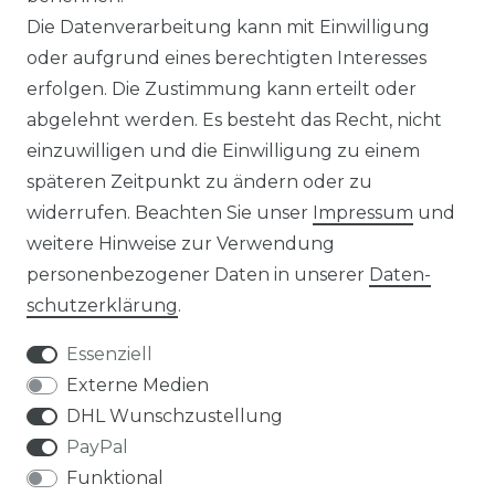
Die Datenverarbeitung kann mit Einwilligung
☛ Über 30.000 Top Bewertungen
oder aufgrund eines berechtigten Interesses
erfolgen. Die Zustimmung kann erteilt oder
☞ Mehr als 200.000 Produkte am Lager
abgelehnt werden. Es besteht das Recht, nicht
einzuwilligen und die Einwilligung zu einem
späteren Zeitpunkt zu ändern oder zu
widerrufen. Beachten Sie unser
Impressum
und
weitere Hinweise zur Verwendung
Impressum
Daten­schutz­erklärung
personenbezogener Daten in unserer
Daten­
schutz­erklärung
.
Essenziell
Externe Medien
AGB
Widerrufs­recht
DHL Wunschzustellung
PayPal
Funktional