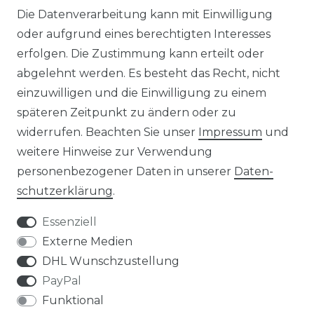
Die Datenverarbeitung kann mit Einwilligung
☛ Über 30.000 Top Bewertungen
oder aufgrund eines berechtigten Interesses
erfolgen. Die Zustimmung kann erteilt oder
☞ Mehr als 200.000 Produkte am Lager
abgelehnt werden. Es besteht das Recht, nicht
einzuwilligen und die Einwilligung zu einem
späteren Zeitpunkt zu ändern oder zu
widerrufen. Beachten Sie unser
Impressum
und
weitere Hinweise zur Verwendung
Impressum
Daten­schutz­erklärung
personenbezogener Daten in unserer
Daten­
schutz­erklärung
.
Essenziell
Externe Medien
AGB
Widerrufs­recht
DHL Wunschzustellung
PayPal
Funktional