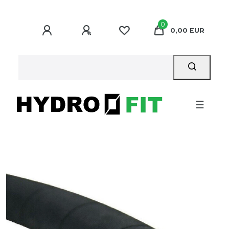
0
0,00 EUR
☰