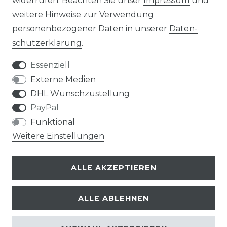
widerrufen. Beachten Sie unser
Impressum
und
weitere Hinweise zur Verwendung
Impressum
Daten­schutz­erklärung
personenbezogener Daten in unserer
Daten­
schutz­erklärung
.
Essenziell
Externe Medien
AGB
Widerrufs­recht
DHL Wunschzustellung
PayPal
Funktional
Weitere Einstellungen
Kontakt
VERTRAG WIDERRUFEN
ALLE AKZEPTIEREN
ALLE ABLEHNEN