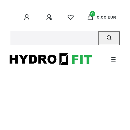
0
0,00 EUR
☰