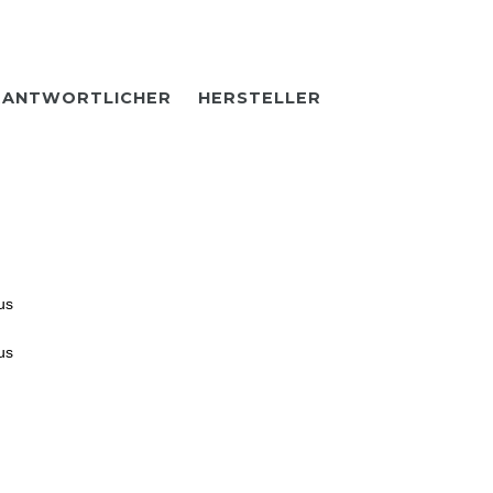
RANTWORTLICHER
HERSTELLER
us
us