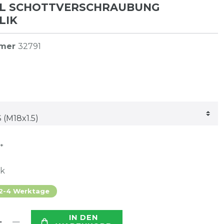
EL SCHOTTVERSCHRAUBUNG
LIK
mmer
32791
*
ck
 2-4 Werktage
IN DEN