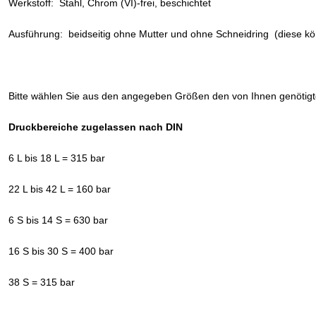
Werkstoff: Stahl, Chrom (VI)-frei, beschichtet
Ausführung: beidseitig ohne Mutter und ohne Schneidring (diese kö
Bitte wählen Sie aus den angegeben Größen den von Ihnen genötig
Druckbereiche zugelassen nach DIN
6 L bis 18 L = 315 bar
22 L bis 42 L = 160 bar
6 S bis 14 S = 630 bar
16 S bis 30 S = 400 bar
38 S = 315 bar