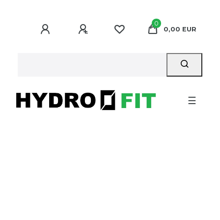
0
0,00 EUR
☰