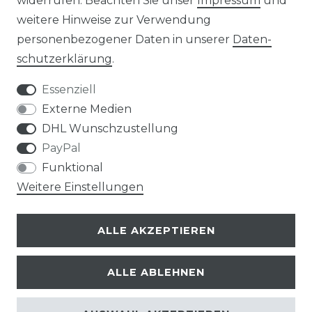
widerrufen. Beachten Sie unser
Impressum
und
weitere Hinweise zur Verwendung
Impressum
Daten­schutz­erklärung
personenbezogener Daten in unserer
Daten­
schutz­erklärung
.
Essenziell
Externe Medien
AGB
Widerrufs­recht
DHL Wunschzustellung
PayPal
Funktional
Weitere Einstellungen
Kontakt
VERTRAG WIDERRUFEN
ALLE AKZEPTIEREN
ALLE ABLEHNEN