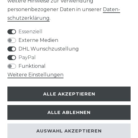
weitere Hinweise zur Verwendung
Impressum
Daten­schutz­erklärung
personenbezogener Daten in unserer
Daten­
schutz­erklärung
.
Essenziell
Externe Medien
AGB
Widerrufs­recht
DHL Wunschzustellung
PayPal
Funktional
Weitere Einstellungen
Kontakt
VERTRAG WIDERRUFEN
ALLE AKZEPTIEREN
ALLE ABLEHNEN
AUSWAHL AKZEPTIEREN