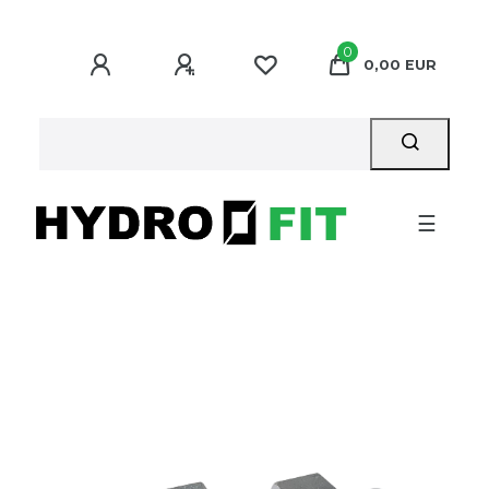
0
0,00 EUR
☰