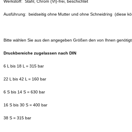
Werkstoff: Stahl, Chrom (VI)-frei, beschichtet
Ausführung: beidseitig ohne Mutter und ohne Schneidring (diese kö
Bitte wählen Sie aus den angegeben Größen den von Ihnen genötig
Druckbereiche zugelassen nach DIN
6 L bis 18 L = 315 bar
22 L bis 42 L = 160 bar
6 S bis 14 S = 630 bar
16 S bis 30 S = 400 bar
38 S = 315 bar