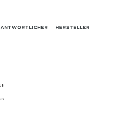
RANTWORTLICHER
HERSTELLER
us
us