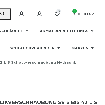
0
0
0,00 EUR
SCHLÄUCHE
ARMATUREN + FITTINGS
SCHLAUCHVERBINDER
MARKEN
42 L S Schottverschraubung Hydraulik
T
IKVERSCHRAUBUNG SV 6 BIS 42 L S