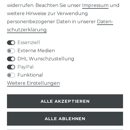
widerrufen. Beachten Sie unser
Impressum
und
weitere Hinweise zur Verwendung
Impressum
Daten­schutz­erklärung
personenbezogener Daten in unserer
Daten­
schutz­erklärung
.
Essenziell
Externe Medien
AGB
Widerrufs­recht
DHL Wunschzustellung
PayPal
Funktional
Weitere Einstellungen
Kontakt
VERTRAG WIDERRUFEN
ALLE AKZEPTIEREN
ALLE ABLEHNEN