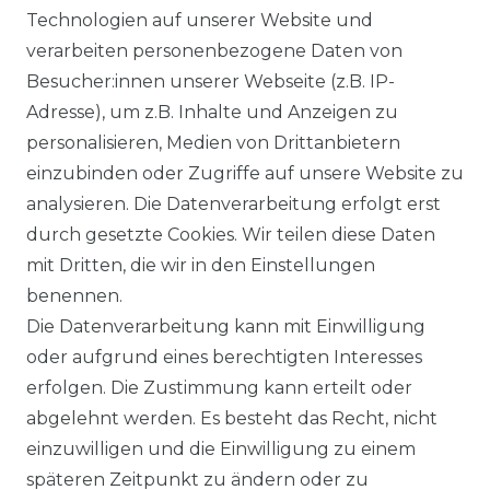
BLOG
Technologien auf unserer Website und
verarbeiten personenbezogene Daten von
VORTEILE
Besucher:innen unserer Webseite (z.B. IP-
Adresse), um z.B. Inhalte und Anzeigen zu
personalisieren, Medien von Drittanbietern
einzubinden oder Zugriffe auf unsere Website zu
analysieren. Die Datenverarbeitung erfolgt erst
☛ TOP Marken – TOP Qualität
durch gesetzte Cookies. Wir teilen diese Daten
mit Dritten, die wir in den Einstellungen
☞ Fachhändler mit Beratung
benennen.
Die Datenverarbeitung kann mit Einwilligung
☛ Über 30.000 Top Bewertungen
oder aufgrund eines berechtigten Interesses
erfolgen. Die Zustimmung kann erteilt oder
☞ Mehr als 200.000 Produkte am Lager
abgelehnt werden. Es besteht das Recht, nicht
einzuwilligen und die Einwilligung zu einem
späteren Zeitpunkt zu ändern oder zu