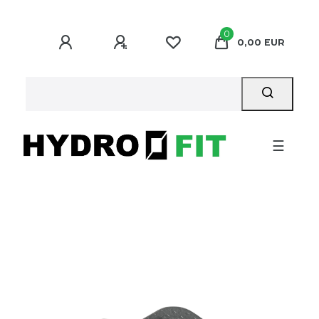
0
0,00 EUR
☰