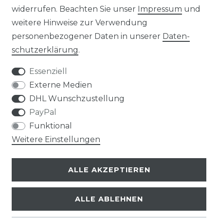
widerrufen. Beachten Sie unser
Impressum
und
weitere Hinweise zur Verwendung
Impressum
Daten­schutz­erklärung
personenbezogener Daten in unserer
Daten­
schutz­erklärung
.
Essenziell
Externe Medien
AGB
Widerrufs­recht
DHL Wunschzustellung
PayPal
Funktional
Weitere Einstellungen
Kontakt
VERTRAG WIDERRUFEN
ALLE AKZEPTIEREN
ALLE ABLEHNEN