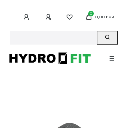
0
0,00 EUR
☰