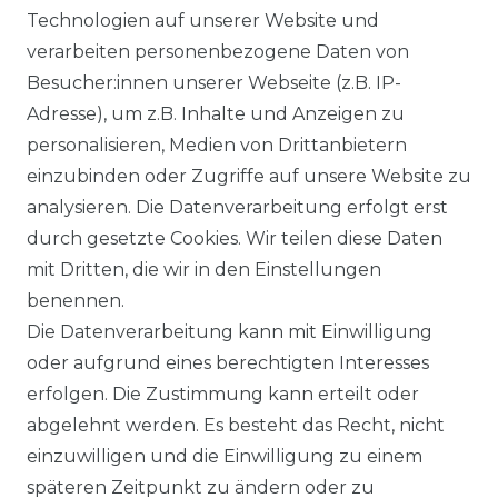
BLOG
Technologien auf unserer Website und
verarbeiten personenbezogene Daten von
VORTEILE
Besucher:innen unserer Webseite (z.B. IP-
Adresse), um z.B. Inhalte und Anzeigen zu
personalisieren, Medien von Drittanbietern
einzubinden oder Zugriffe auf unsere Website zu
analysieren. Die Datenverarbeitung erfolgt erst
☛ TOP Marken – TOP Qualität
durch gesetzte Cookies. Wir teilen diese Daten
mit Dritten, die wir in den Einstellungen
☞ Fachhändler mit Beratung
benennen.
Die Datenverarbeitung kann mit Einwilligung
☛ Über 30.000 Top Bewertungen
oder aufgrund eines berechtigten Interesses
erfolgen. Die Zustimmung kann erteilt oder
☞ Mehr als 200.000 Produkte am Lager
abgelehnt werden. Es besteht das Recht, nicht
einzuwilligen und die Einwilligung zu einem
späteren Zeitpunkt zu ändern oder zu