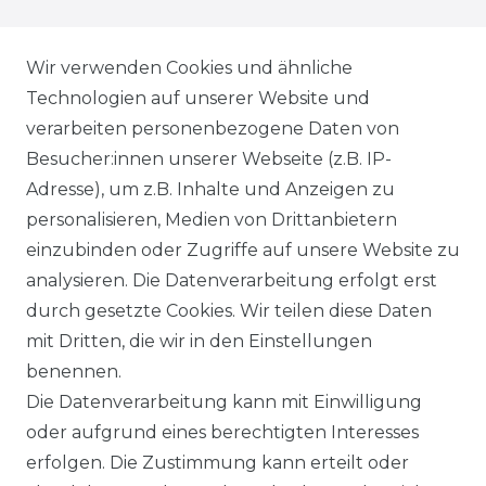
PRESSE
Wir verwenden Cookies und ähnliche
BLOG
Technologien auf unserer Website und
verarbeiten personenbezogene Daten von
VORTEILE
Besucher:innen unserer Webseite (z.B. IP-
Adresse), um z.B. Inhalte und Anzeigen zu
personalisieren, Medien von Drittanbietern
einzubinden oder Zugriffe auf unsere Website zu
analysieren. Die Datenverarbeitung erfolgt erst
☛ TOP Marken – TOP Qualität
durch gesetzte Cookies. Wir teilen diese Daten
mit Dritten, die wir in den Einstellungen
☞ Fachhändler mit Beratung
benennen.
Die Datenverarbeitung kann mit Einwilligung
☛ Über 30.000 Top Bewertungen
oder aufgrund eines berechtigten Interesses
erfolgen. Die Zustimmung kann erteilt oder
☞ Mehr als 200.000 Produkte am Lager