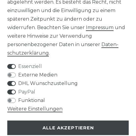
abgelehnt werden. Es besteht das Recht, nicht
einzuwilligen und die Einwilligung zu einem
späteren Zeitpunkt zu ändern oder zu
widerrufen. Beachten Sie unser
Impressum
und
weitere Hinweise zur Verwendung
Impressum
Daten­schutz­erklärung
personenbezogener Daten in unserer
Daten­
schutz­erklärung
.
Essenziell
Externe Medien
AGB
Widerrufs­recht
DHL Wunschzustellung
PayPal
Funktional
Weitere Einstellungen
Kontakt
VERTRAG WIDERRUFEN
ALLE AKZEPTIEREN