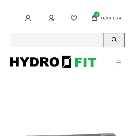
0
0,00 EUR
☰