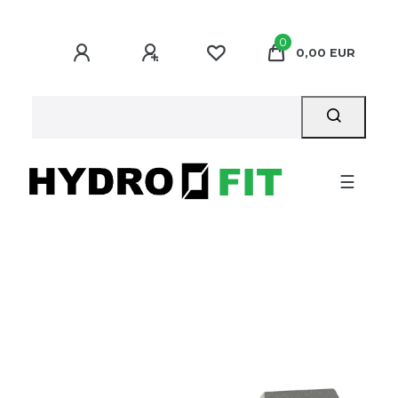
0
0,00 EUR
☰