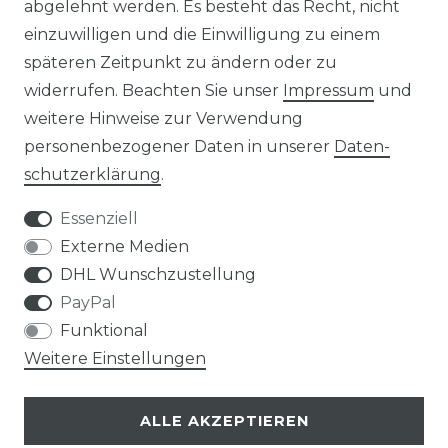
abgelehnt werden. Es besteht das Recht, nicht
einzuwilligen und die Einwilligung zu einem
späteren Zeitpunkt zu ändern oder zu
widerrufen. Beachten Sie unser
Impressum
und
weitere Hinweise zur Verwendung
Impressum
Daten­schutz­erklärung
personenbezogener Daten in unserer
Daten­
schutz­erklärung
.
Essenziell
Externe Medien
AGB
Widerrufs­recht
DHL Wunschzustellung
PayPal
Funktional
Weitere Einstellungen
Kontakt
VERTRAG WIDERRUFEN
ALLE AKZEPTIEREN