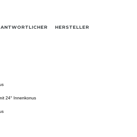
RANTWORTLICHER
HERSTELLER
us
mit 24° Innenkonus
us