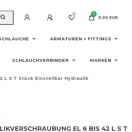
0
0
0,00 EUR
SCHLÄUCHE
ARMATUREN + FITTINGS
SCHLAUCHVERBINDER
MARKEN
 L S T Stück Einstellbar Hydraulik
T
IKVERSCHRAUBUNG EL 6 BIS 42 L S T