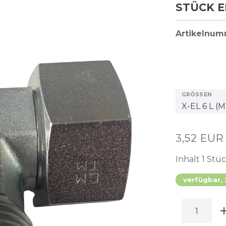
STÜCK E
Artikelnu
GRÖSSEN
3,52 EU
Inhalt
1
Stü
verfügbar,