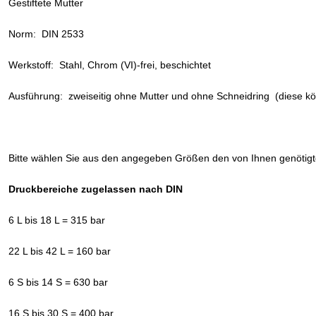
Gestiftete Mutter
Norm: DIN 2533
Werkstoff: Stahl, Chrom (VI)-frei, beschichtet
Ausführung: zweiseitig ohne Mutter und ohne Schneidring (diese kö
Bitte wählen Sie aus den angegeben Größen den von Ihnen genötig
Druckbereiche zugelassen nach DIN
6 L bis 18 L = 315 bar
22 L bis 42 L = 160 bar
6 S bis 14 S = 630 bar
16 S bis 30 S = 400 bar