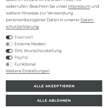
widerrufen. Beachten Sie unser
Impressum
und
weitere Hinweise zur Verwendung
Impressum
Daten­schutz­erklärung
personenbezogener Daten in unserer
Daten­
schutz­erklärung
.
Essenziell
Externe Medien
AGB
Widerrufs­recht
DHL Wunschzustellung
PayPal
Funktional
Weitere Einstellungen
Kontakt
VERTRAG WIDERRUFEN
ALLE AKZEPTIEREN
ALLE ABLEHNEN