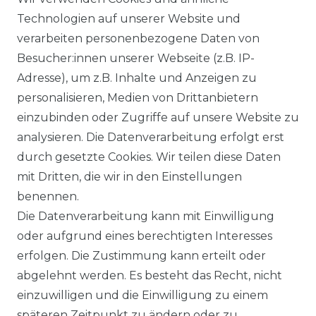
BLOG
Technologien auf unserer Website und
verarbeiten personenbezogene Daten von
VORTEILE
Besucher:innen unserer Webseite (z.B. IP-
Adresse), um z.B. Inhalte und Anzeigen zu
personalisieren, Medien von Drittanbietern
einzubinden oder Zugriffe auf unsere Website zu
analysieren. Die Datenverarbeitung erfolgt erst
☛ TOP Marken – TOP Qualität
durch gesetzte Cookies. Wir teilen diese Daten
mit Dritten, die wir in den Einstellungen
☞ Fachhändler mit Beratung
benennen.
Die Datenverarbeitung kann mit Einwilligung
☛ Über 30.000 Top Bewertungen
oder aufgrund eines berechtigten Interesses
erfolgen. Die Zustimmung kann erteilt oder
☞ Mehr als 200.000 Produkte am Lager
abgelehnt werden. Es besteht das Recht, nicht
einzuwilligen und die Einwilligung zu einem
späteren Zeitpunkt zu ändern oder zu