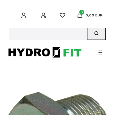
0
0,00 EUR
☰