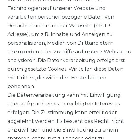
BLOG
Technologien auf unserer Website und
verarbeiten personenbezogene Daten von
VORTEILE
Besucher:innen unserer Webseite (z.B. IP-
Adresse), um z.B. Inhalte und Anzeigen zu
personalisieren, Medien von Drittanbietern
einzubinden oder Zugriffe auf unsere Website zu
analysieren. Die Datenverarbeitung erfolgt erst
☛ TOP Marken – TOP Qualität
durch gesetzte Cookies. Wir teilen diese Daten
mit Dritten, die wir in den Einstellungen
☞ Fachhändler mit Beratung
benennen.
Die Datenverarbeitung kann mit Einwilligung
☛ Über 30.000 Top Bewertungen
oder aufgrund eines berechtigten Interesses
erfolgen. Die Zustimmung kann erteilt oder
☞ Mehr als 200.000 Produkte am Lager
abgelehnt werden. Es besteht das Recht, nicht
einzuwilligen und die Einwilligung zu einem
späteren Zeitpunkt zu ändern oder zu