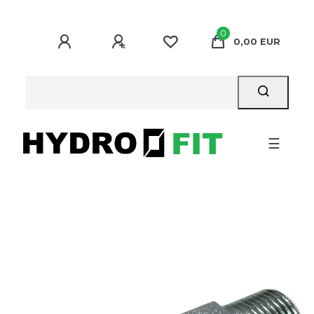
0
0,00 EUR
☰