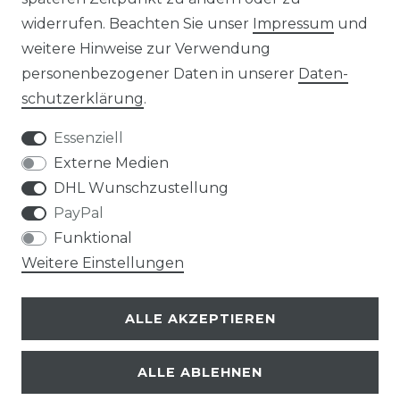
widerrufen. Beachten Sie unser
Impressum
und
weitere Hinweise zur Verwendung
Impressum
Daten­schutz­erklärung
personenbezogener Daten in unserer
Daten­
schutz­erklärung
.
Essenziell
Externe Medien
AGB
Widerrufs­recht
DHL Wunschzustellung
PayPal
Funktional
Weitere Einstellungen
Kontakt
VERTRAG WIDERRUFEN
ALLE AKZEPTIEREN
ALLE ABLEHNEN