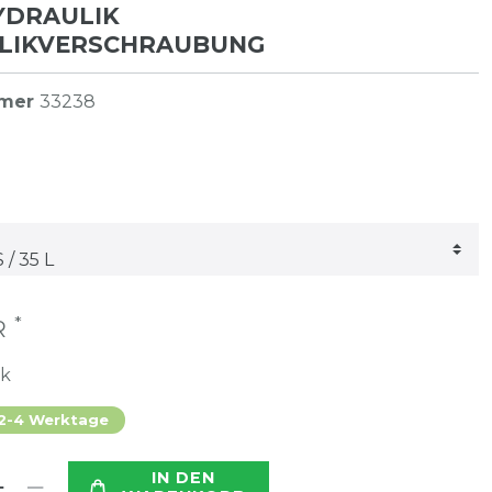
HYDRAULIK
LIKVERSCHRAUBUNG
mmer
33238
*
UR
ck
 2-4 Werktage
IN DEN