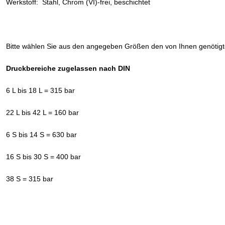
Werkstoff: Stahl, Chrom (VI)-frei, beschichtet
Bitte wählen Sie aus den angegeben Größen den von Ihnen genötig
Druckbereiche zugelassen nach DIN
6 L bis 18 L = 315 bar
22 L bis 42 L = 160 bar
6 S bis 14 S = 630 bar
16 S bis 30 S = 400 bar
38 S = 315 bar