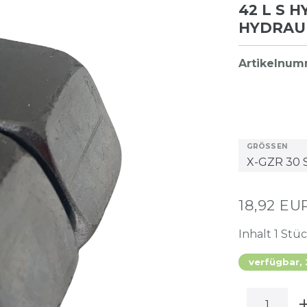
42 L S 
HYDRAU
Artikelnu
GRÖSSEN
18,92 E
Inhalt
1
Stü
verfügbar,