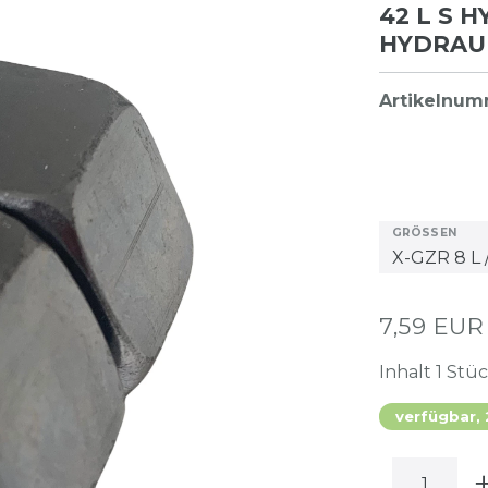
42 L S 
HYDRAU
Artikelnu
GRÖSSEN
7,59 EU
Inhalt
1
Stü
verfügbar,