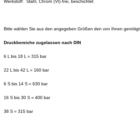
Werkstoff: Stahl, Chrom (VI)-frei, beschichtet
Bitte wählen Sie aus den angegeben Größen den von Ihnen genötig
Druckbereiche zugelassen nach DIN
6 L bis 18 L = 315 bar
22 L bis 42 L = 160 bar
6 S bis 14 S = 630 bar
16 S bis 30 S = 400 bar
38 S = 315 bar