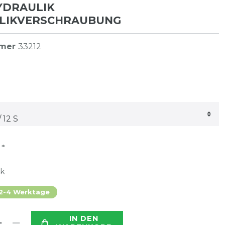
HYDRAULIK
LIKVERSCHRAUBUNG
mmer
33212
*
R
ck
 2-4 Werktage
IN DEN