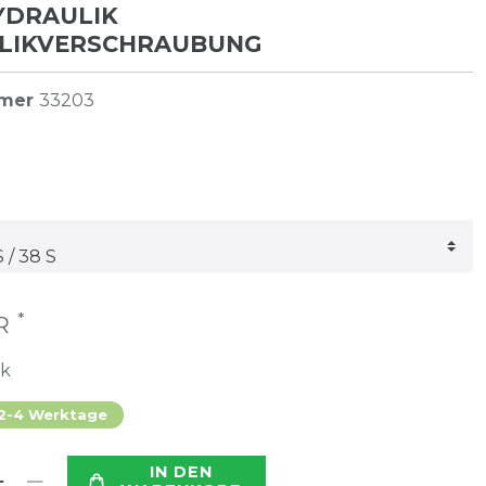
HYDRAULIK
LIKVERSCHRAUBUNG
mmer
33203
*
UR
ck
 2-4 Werktage
IN DEN