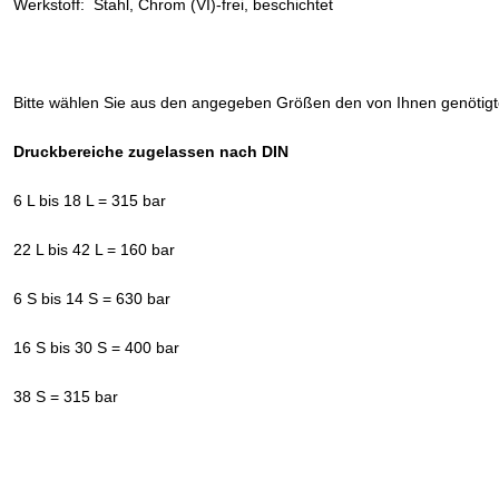
Werkstoff: Stahl, Chrom (VI)-frei, beschichtet
Bitte wählen Sie aus den angegeben Größen den von Ihnen genötig
Druckbereiche zugelassen nach DIN
6 L bis 18 L = 315 bar
22 L bis 42 L = 160 bar
6 S bis 14 S = 630 bar
16 S bis 30 S = 400 bar
38 S = 315 bar