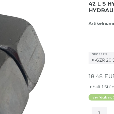
42 L S 
HYDRAU
Artikelnu
GRÖSSEN
18,48 E
Inhalt
1
Stü
verfügbar,