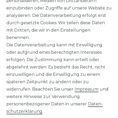
personalisieren, Medien von Drittanbietern
einzubinden oder Zugriffe auf unsere Website zu
analysieren. Die Datenverarbeitung erfolgt erst
☛ TOP Marken – TOP Qualität
durch gesetzte Cookies. Wir teilen diese Daten
mit Dritten, die wir in den Einstellungen
☞ Fachhändler mit Beratung
benennen.
Die Datenverarbeitung kann mit Einwilligung
☛ Über 30.000 Top Bewertungen
oder aufgrund eines berechtigten Interesses
erfolgen. Die Zustimmung kann erteilt oder
☞ Mehr als 200.000 Produkte am Lager
abgelehnt werden. Es besteht das Recht, nicht
einzuwilligen und die Einwilligung zu einem
späteren Zeitpunkt zu ändern oder zu
widerrufen. Beachten Sie unser
Impressum
und
weitere Hinweise zur Verwendung
Impressum
Daten­schutz­erklärung
personenbezogener Daten in unserer
Daten­
schutz­erklärung
.