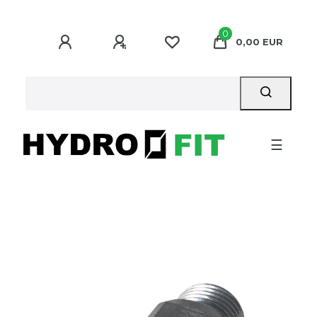
0
0,00 EUR
☰