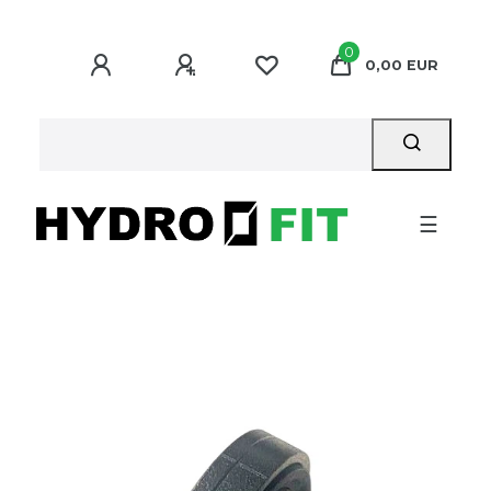
0
0,00 EUR
☰