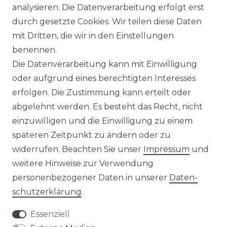
analysieren. Die Datenverarbeitung erfolgt erst
☛ TOP Marken – TOP Qualität
durch gesetzte Cookies. Wir teilen diese Daten
mit Dritten, die wir in den Einstellungen
☞ Fachhändler mit Beratung
benennen.
Die Datenverarbeitung kann mit Einwilligung
☛ Über 30.000 Top Bewertungen
oder aufgrund eines berechtigten Interesses
erfolgen. Die Zustimmung kann erteilt oder
☞ Mehr als 200.000 Produkte am Lager
abgelehnt werden. Es besteht das Recht, nicht
einzuwilligen und die Einwilligung zu einem
späteren Zeitpunkt zu ändern oder zu
widerrufen. Beachten Sie unser
Impressum
und
weitere Hinweise zur Verwendung
Impressum
Daten­schutz­erklärung
personenbezogener Daten in unserer
Daten­
schutz­erklärung
.
Essenziell